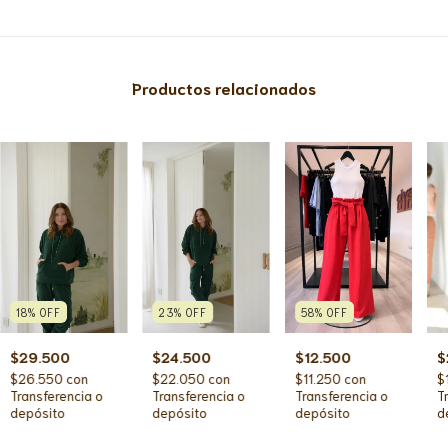
Productos relacionados
18
%
OFF
23
%
OFF
58
%
OFF
$29.500
$24.500
$
$12.500
$26.550
con
$22.050
con
$
$11.250
con
Transferencia o
Transferencia o
T
Transferencia o
depósito
depósito
d
depósito