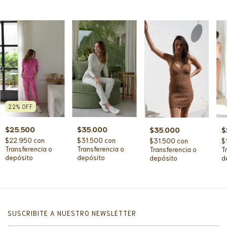
22
%
OFF
$25.500
$35.000
$
$35.000
$22.950
con
$31.500
con
$
$31.500
con
Transferencia o
Transferencia o
T
Transferencia o
depósito
depósito
d
depósito
SUSCRIBITE A NUESTRO NEWSLETTER