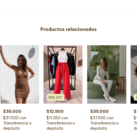
Productos relacionados
58
%
OFF
$35.000
$35.000
$12.500
$
$31.500
con
$31.500
con
$11.250
con
$
Transferencia o
Transferencia o
Transferencia o
T
depósito
depósito
depósito
d