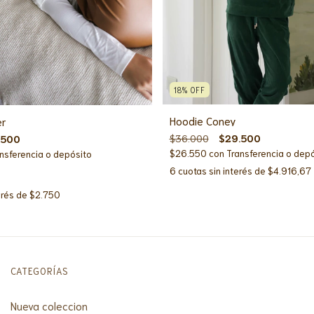
18
%
OFF
Hoodie Coney
er
$36.000
$29.500
.500
$26.550
con
Transferencia o dep
nsferencia o depósito
6
cuotas sin interés de
$4.916,67
erés de
$2.750
CATEGORÍAS
Nueva coleccion