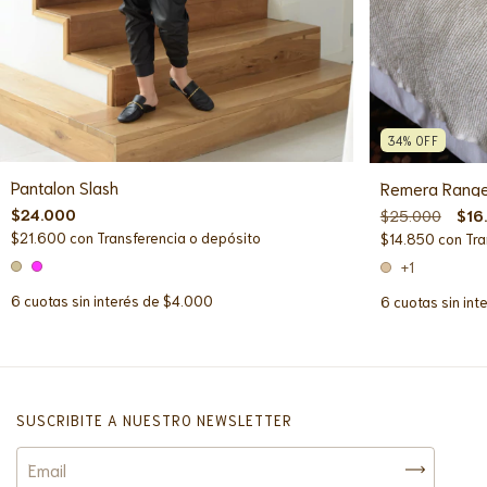
34
%
OFF
Pantalon Slash
Remera Rang
$24.000
$25.000
$16
$21.600
con
Transferencia o depósito
$14.850
con
Tra
+1
6
cuotas sin interés de
$4.000
6
cuotas sin int
SUSCRIBITE A NUESTRO NEWSLETTER