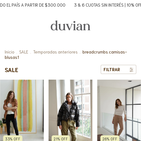
 A PARTIR DE $300.000
3 & 6 CUOTAS SIN INTERÉS | 10% OFF TRANSFE
Inicio
.
SALE
.
Temporadas anteriores
.
breadcrumbs.camisas-
blusas1
SALE
FILTRAR
33
%
OFF
26
%
OFF
21
%
OFF