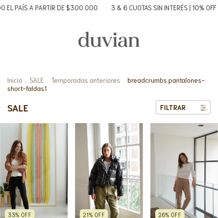
A PARTIR DE $300.000
3 & 6 CUOTAS SIN INTERÉS | 10% OFF TRANSFER
Inicio
.
SALE
.
Temporadas anteriores
.
breadcrumbs.pantalones-
short-faldas1
SALE
FILTRAR
33
%
OFF
26
%
OFF
21
%
OFF